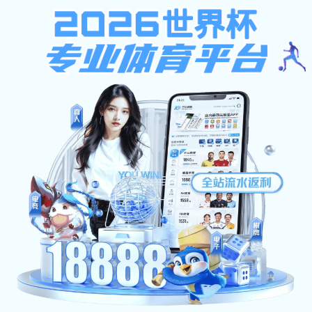
首页
App
关于
体育看点
联赛风云
用户登录
首页
体育看点
西甲经典：阿尔瓦雷斯头槌绝杀毕尔巴鄂
西甲经典：阿尔瓦雷斯头槌
绝杀毕尔巴鄂
2026-06-02 15:14
西甲联赛的历史长河中，从来不乏令人血脉贲张
的经典瞬间。那些在最后时刻绝杀对手的壮举，
如同璀璨星辰，永远镶嵌在球迷的记忆深处。而