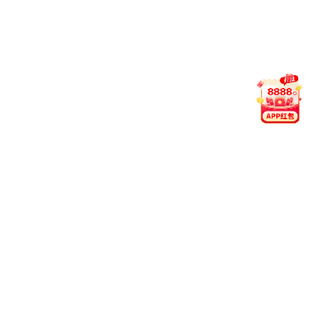
热门标签 · 2026
Beat365最新登录地址 服务矩阵，按需定制
粉丝互动运营...
应急保障方案...
赛事策划执行...
版权授权服务...
赛事数据服务...
直播技术服务...
内容制作服务...
商业变现服务...
产品路线图 2025–2026
赛事服务的一站式解决方案
2025 Q1
灾备切换，保障业务连续性。