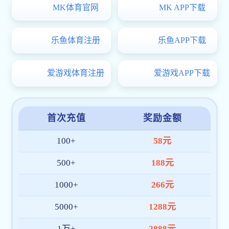
利的希望。
戏剧性的转折点就此到来。主罚点球的球员走向
十二码点，全场屏息凝神。他助跑、射门，皮球
飞向球门左下死角——力量、角度俱佳。但就在
这电光火石之间，纽卡斯尔联的门将展现出了令
人难以置信的反应速度。他如同离弦之箭般侧身
飞出，用指尖将球奋力扑出，随后第二反应极快
地抱住了皮球。一次“门将神扑”，不仅拯救了球
队，更是将比赛的悬念延续到了最后一刻。这次
扑救堪称教科书级别，凝聚了门将对射门线路的
精确预判和超凡的身体素质，成为赛后所有媒体
和球迷津津乐道的焦点。