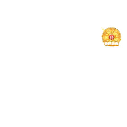
管理团队，战略与执行并重
10+
98%
24/7
从策划到执
一站式赛事
赛事服务首
行
服务
选品牌
立即开启体验
我们深知，赛事的时效性要求极高，Beat365最新登
录地址 的直播延迟控制在 10 秒以内。