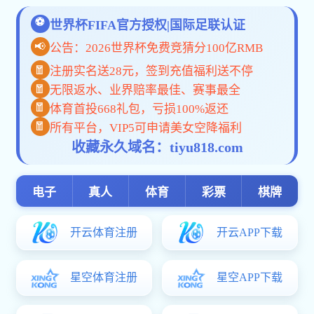
悬念、激情与戏剧性完美融合。本文将为您深度
复盘这场足总杯纽卡切尔西门将神扑读秒绝平的
对决，感受绿茵场上最纯粹的震撼。
比赛伊始，双方就展现出极高的战术素养与对抗
强度。纽卡斯尔联坐拥主场之利，依靠强悍的逼
抢试图打乱切尔西的传控节奏；而蓝军则凭借细
腻的脚下技术和成熟体系，耐心寻找渗透机会。
上半场，切尔西通过一次精妙配合率先打破僵
局，一记势大力沉的远射直挂死角，让圣詹姆斯
公园球场陷入短暂的沉寂。然而，纽卡并未因此
慌乱，他们的进攻愈发犀利，多次通过边路传中
制造威胁，但切尔西门将如同定海神针一般，高
接低挡，凭借一次极限扑救化解了必进之球。这