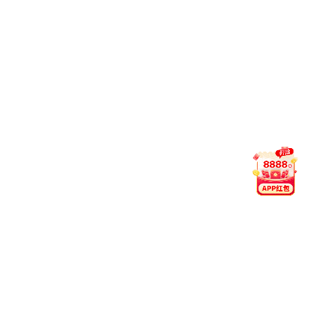
06-01 18:38
05-31 03:50
热门标签 · 2026
Beat365最新登录地址 服务矩阵，按需定制
粉丝互动运营...
应急保障方案...
赛事策划执行...
版权授权服务...
赛事数据服务...
直播技术服务...
内容制作服务...
商业变现服务...
产品路线图 2025–2026
赛事服务的一站式解决方案