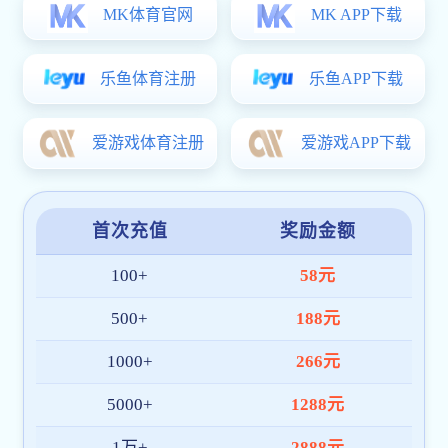
2026-05-31
韩国U20后防崩溃亚冠强度激增
2026-06-01
克瓦拉之夜，那不勒斯复仇黑马传奇
2026-06-03
欧冠读秒绝平出线在望佛罗伦萨对阵那不勒斯
2026-06-04
菲尔米诺VAR改判吉达国民黑马挑战全场回放
2026-06-02
足总杯维拉切尔西先丢后追压哨突围复仇之战
2026-06-06