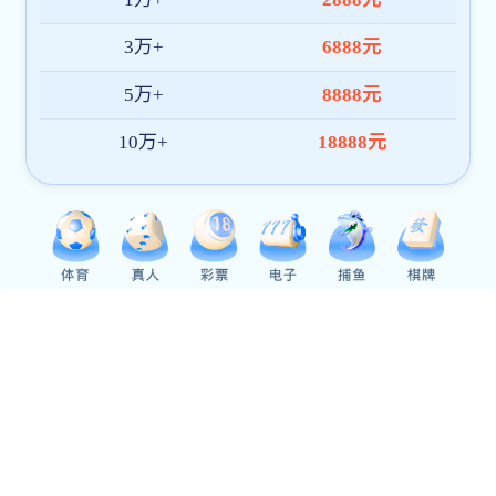
图将比分追平。此时，这位亿元先生再次展现了
他身价背后的价值——超强的防守意识和回防速
度。在球队一次成功的防守反击中，他从本方禁
区前沿开始高速冲刺，直接跨越了半个球场，最
终在对方禁区弧顶处抢断成功，并顺势完成了一
记惊世骇俗的远射。皮球如流星般划过天际，直
挂球门死角。帽子戏法！他用一个史诗级的表
现，为这场决赛画上了惊叹号。当裁判吹响终场
哨，这位“意大利尼日利亚亿元先生”跪地掩面，泪
水与汗水交织在一起，这不仅是胜利的喜悦，更
是对所有质疑最有力的回击。
赛后，各大媒体纷纷给予他“决赛天神”的评价。他
的技术统计数据堪称完美：3次射门全部射正，创