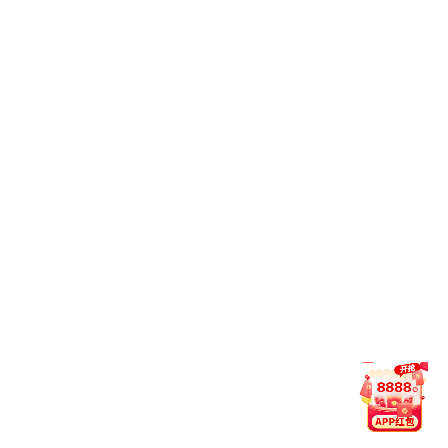
猜你喜欢
韦世豪低迷反弹成都蓉城豪门翻车中
费耶诺德客
超赛后
议
当足球的哨声在成都凤凰山体育公园的夜空
在足球世界里
中落下，一场充满戏剧性的...
荷兰足坛的巅峰
06-01 18:38
05-31 03:50