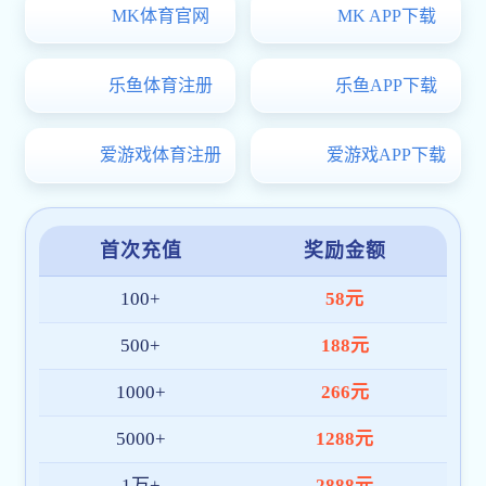
时间，真正呈现了西超杯应有的高贵与激烈。
好戏在上半场中段迎来了第一个高潮。巴萨在一
次由守转攻的快速推进中，右路的拉菲尼亚送出
斜塞，莱万多夫斯基在禁区弧顶处故意一漏，皮
球恰好滚到后插上的佩德里脚下。这位年轻的西
班牙国脚没有丝毫犹豫，在距离球门约25米处迎
球怒射，皮球如同一枚制导导弹，带着轻微的弧
线绕过瓦伦西亚后卫的脚尖，随后重重砸入球门
远端上角。世界波！这是佩德里职业生涯中极具
代表性的一记穿云箭，它不仅打破了场上僵局，
更点燃了巴萨全队的士气。这一进球将佩德里出
色的脚法与冷静的头脑展现得淋漓尽致，也为这
场西超杯的攻防大戏定下了基调：只要给巴萨弧
顶处的空间，他们随时能制造杀机。瓦伦西亚并