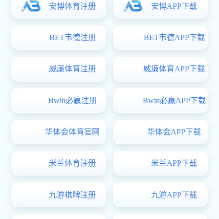
然而，瓦伦西亚并未如传统弱旅那般龟缩防守，
而是采取高位逼抢，迫使巴萨在后场出球时出现
失误。这种大胆的战术不仅极大提升了比赛节
奏，也让西超杯的观赏性直线飙升。你可以清晰
地感受到，在梅斯塔利亚或阿拉伯联合酋长国的
中立场地，两队球员的每一次触球都带着出征名
局的血性。巴萨的进攻核心佩德里在开场后不久
便在左肋部频繁接球，他灵动的转身与精准的短
传不断给瓦伦西亚边后卫制造压力。而瓦伦西亚
则利用边路快马索莱尔和加亚的来回冲击，干脆
利落地通过长传找到中锋卡瓦尼，频频威胁巴萨
门将特尔施特根把守的大门。这种针尖对麦芒的
态势，让整场比赛从一开始就没有一分钟是垃圾