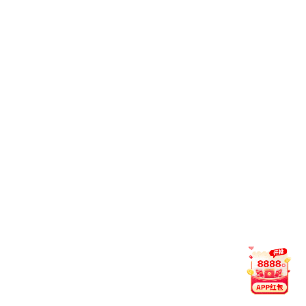
韦世豪低迷反弹成都蓉城豪门翻车中
费耶诺德客
超赛后
议
当足球的哨声在成都凤凰山体育公园的夜空
在足球世界里
中落下，一场充满戏剧性的...
荷兰足坛的巅峰
06-01 18:38
05-31 03:50