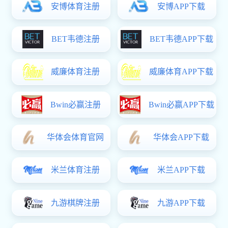
下。第23分钟，他在禁区外接到队友传球，面对
伊朗队的密集防线，李刚仁并未急于突破，而是
用一记精准的直塞撕开了对手的阵脚，助攻队友
完成了首粒进球。这一刻，他的视野和传球精度
令人惊叹，仿佛是在无声中宣告自己将成为比赛
的掌控者。紧接着，在上半场末段，李刚仁又在
一次快速反击中挺身而出，他带球突入伊朗队腹
地，冷静地低射远角，将比分扩大为2-0。这记进
球不仅是个人技术的体现，更彰显了他在高压下
的心理素质。就这样，李刚仁以一传一射的亮眼
表现，将自己的名字深深烙印在这场亚洲杯的对
决中。
李刚仁的传射建功并非偶然，而是他多年磨砺的