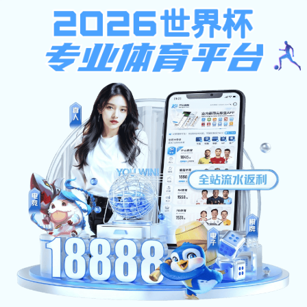
首页
App
关于
体育看点
联赛风云
用户登录
首页
体育看点
韩国队伊朗队亚洲杯李刚仁传射建功话题拉满
韩国队伊朗队亚洲杯李刚仁
传射建功话题拉满
2026-05-28 16:25
在亚洲足球的竞技舞台上，韩国队与伊朗队的每
一次碰撞都仿佛是一场宿命的对决。而当李刚仁
以传射建功的方式主宰比赛时，这场较量便不再