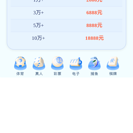
从战术层面来看，韩国队主帅在本场比赛中充分
释放了李刚仁的进攻潜力。与以往偏重整体推进
的策略不同，这场比赛更多地将球权交予李刚
仁，让他成为前场的自由人。这种安排不仅打乱
了伊朗队的防守部署，也让韩国队的进攻更具层
次感。例如，在李刚仁完成助攻的那次进攻中，
他故意放慢脚步，诱使伊朗队球员提前上抢，随
即送出致命传球。这种老练的处理方式，让人很
难相信他还未满23岁。与此同时，伊朗队虽然在
下半场加强了中场逼抢，并一度通过角球扳回一
城，但李刚仁的牵制作用始终让他们顾此失彼。
最终，韩国队依靠李刚仁的传射建功，以2-1锁定
胜局，积分榜上的优势也随之扩大。这场胜利不
仅提升了球队士气，更让外界对韩国队在亚洲杯