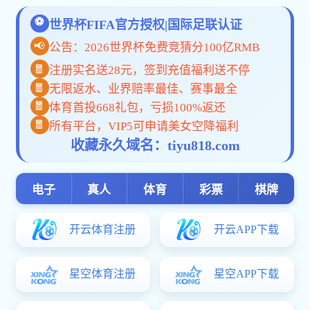
对手有多么强大，而是因为中国男足以一种前所
未见的方式，敲开了世界杯的大门。而这场狂欢
的主角，正是那个在边路如入无人之境的韦世
豪。他不再只是那个有天赋但时而冲动的少年，
他用撕裂防线的奔跑和精准的传射，将“韦世豪边
路爆破国足创造历史世界杯疯狂夜”这句话，刻进
了每一位见证者的记忆里。
故事要从那个看似平淡的防守回合说起。比赛进
行到上半场第27分钟，对手沙特阿拉伯队正试图
通过右路发动快速反击。彼时，中国队的中场出
现了一次传球失误，皮球被对手截断。就在许多
球迷心里一紧的瞬间，一道红色身影从侧翼如闪
电般回追——正是韦世豪。他没有选择常规的卡