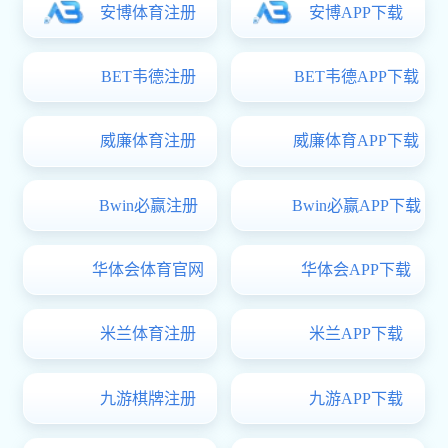
位，而是用一记凶狠但干净的滑铲，将球权夺
回。紧接着，他几乎没有停顿，立刻从草皮上弹
起，用左脚外脚背送出一记弧线极大的长传，准
确找到了前插的武磊。这次攻防转换，前后不过
十秒，却奠定了整场比赛的基调。韦世豪不再是
那个只会用速度蛮干的突击手，他学会了用大脑
阅读比赛，国足创造历史的剧本，从这一刻开始
徐徐展开。
如果上半场的防守只是开胃菜，那么下半场第51
分钟，才是真正属于“韦世豪边路爆破”的经典时
刻。彼时双方比分还是0比0，场面陷入僵局。中
国队后场断球后，队长吴曦将球分向左路。韦世
豪接球时，面前是两名沙特防守队员的包夹。他