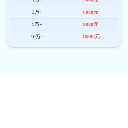
了太多——从年少成名的叛逆，到被质疑“只会窝
里横”，再到如今在世界杯舞台上用“边路爆破”撕
掉标签。那一刻，没有人比他更懂这一路走来的
艰辛。比赛的尾声，沙特队发起疯狂反扑，试图
将比分扳平。在中国队禁区陷入混战时，又是韦
世豪。他从对方半场一路回防到本方禁区前沿，
用一次精准的卡位将对手的传中球顶出底线。随
后，他在伤停补时阶段，利用一次反击机会，再
次从左路突入禁区，制造了一粒角球。正是凭借
这个角球，替补上场的张玉宁头球锁定胜局。2比
0，中国男足历史性地击败了亚洲劲旅沙特，从而
以小组第二的身份，第一次凭借自己的实力杀入
世界杯淘汰赛。这个“世界杯疯狂夜”，因为韦世豪
的存在，而显得如此真实且梦幻。