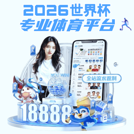
首页
App
关于
体育看点
联赛风云
用户登录
首页
体育看点
阿森纳热刺爆射死角零封晋级悬念
阿森纳热刺爆射死角零封晋
级悬念
2026-06-12 12:48
在刚刚过去的这个足球周末，英超联赛再次为我
们奉上了一场视觉盛宴。当北伦敦德比的硝烟散
去，留下的不仅是积分榜上的变动，更有一连串
令人惊叹的进球画面。阿森纳与热刺这对宿敌，