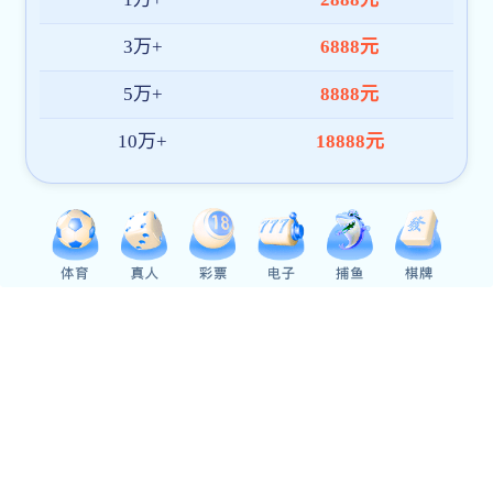
相比于阿森纳的全面压制，热刺本场比赛更像是
一场教科书般的防守反击案例。他们将“零封”做到
了极致，没有给对手留下任何破门的机会。尤其
是门将的几次关键扑救，更是力保球门不失，为
最终的晋级立下了汗马功劳。从场面上的被动到
结果上的主动，热刺用自己的坚韧和高效，诠释
了现代足球中防守与反击的艺术。
如果将这两场比赛放在一起观察，你会发现一个
有趣的共通点：无论是阿森纳的主动出击，还是
热刺的以退为进，他们都找到了克敌制胜的密
钥。那就是在关键时刻，用一记爆射死角来打破
僵局。这种射门方式对脚法、力量和时机的把握
要求极高，其背后的训练量和对比赛细节的追求