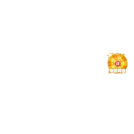
信赖引擎
管理团队，战略与执行并重
10+
98%
24/7
从策划到执
一站式赛事
赛事服务首
行
服务
选品牌