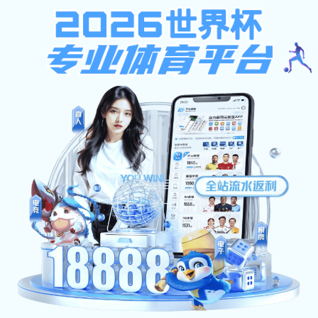
首页
App
关于
体育看点
联赛风云
用户登录
首页
联赛风云
世界杯佛得角vs乌拉圭人员调整
世界杯佛得角vs乌拉圭人员
调整
2026-06-23 16:48
当世界杯的舞台灯光聚焦在卡塔尔的绿茵场上，
一场看似实力悬殊却又暗藏玄机的对决即将上演
——佛得角与乌拉圭的狭路相逢。对于许多资深
球迷而言，乌拉圭的名字总是与两届世界杯冠军