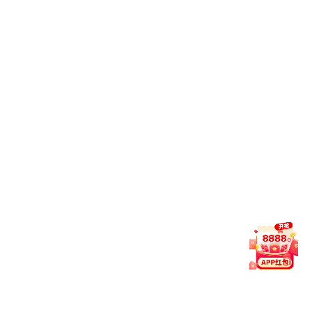
韦世豪低迷反弹成都蓉城豪门翻车中
费耶诺德客
超赛后
议
当足球的哨声在成都凤凰山体育公园的夜空
在足球世界里
中落下，一场充满戏剧性的...
荷兰足坛的巅峰
06-01 18:38
05-31 03:50
热门标签 · 2026
Beat365最新登录地址 服务矩阵，按需定制