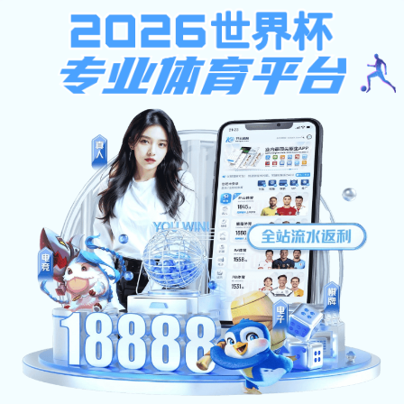
首页
App
关于
体育看点
联赛风云
用户登录
首页
联赛风云
费南多补时造点后怒吼成都蓉城争议升级
费南多补时造点后怒吼成都
蓉城争议升级
2026-06-23 15:25
前言：在中超联赛的烽火连天中，每一刻都在上
演着激情与争议的交织。当比赛进入补时阶段，
球员的每一次触球都可能决定最终的走向。昨