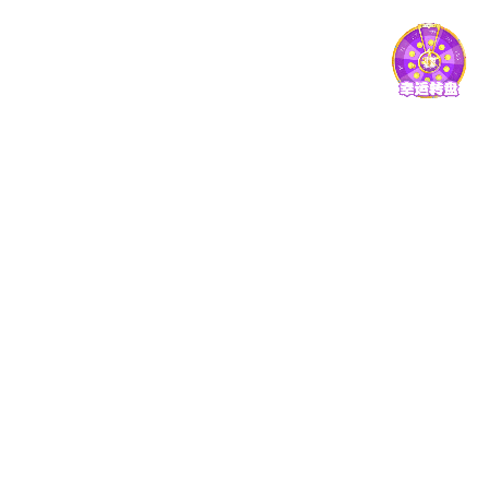
从策划到执
一站式赛事
赛事服务首
行
服务
选品牌
立即开启体验
我们深知，赛事的时效性要求极高，Beat365最新登
录地址 的直播延迟控制在 10 秒以内。
旗舰体验