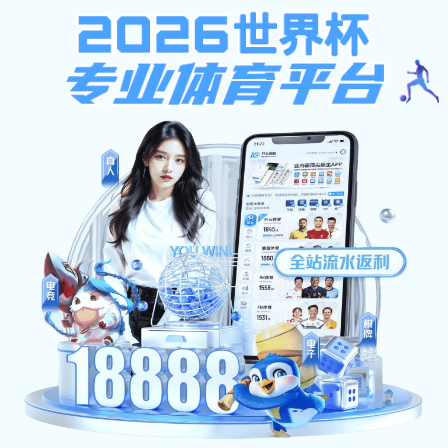
首页
App
关于
体育看点
联赛风云
用户登录
首页
联赛风云
沙特队先丢后追拉什福德百场里程碑悬念重启
沙特队先丢后追拉什福德百
场里程碑悬念重启
2026-06-26 16:16
当沙特队在世界杯赛场演绎“先丢后追”的坚韧剧本
时，一场属于英格兰与曼联双料核心拉什福德的
百场里程碑之战，也在另一个维度悄然重启。足