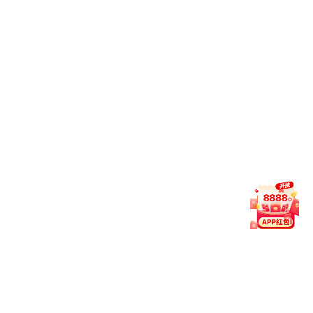
韦世豪低迷反弹成都蓉城豪门翻车中
费耶诺德客
超赛后
议
当足球的哨声在成都凤凰山体育公园的夜空
在足球世界里
中落下，一场充满戏剧性的...
荷兰足坛的巅峰
06-01 18:38
05-31 03:50
热门标签 · 2026
Beat365最新登录地址 服务矩阵，按需定制