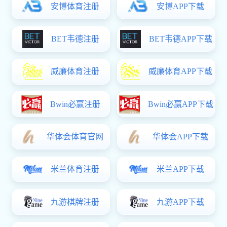
速度堪称电光石火。他的身体像一张拉满的弓，
腾空、伸展、指尖触球，动作流畅得如同桑巴舞
者的即兴表演。这种基于本能的防守风格，让他
成为了球队在逆境中的情感支柱。数据显示，他
在本届世界杯的扑救成功率高达78%，尤其擅长
应对近距离的突施冷箭。然而，这种激情驱动的
风格也偶尔带来隐患——在比赛的第34分钟，他
的一次冒失出击险些酿成大错，若不是队友及时
解围，葡萄牙前锋或许早已将比分改写。这种在
神与魔之间游走的特质，恰恰构成了哥伦比亚门
将令人又爱又恨的独特魅力。
与之形成鲜明对比的是葡萄牙门将的表现，那是
一首用冷静书写的赞美诗。站在球门线上的他，