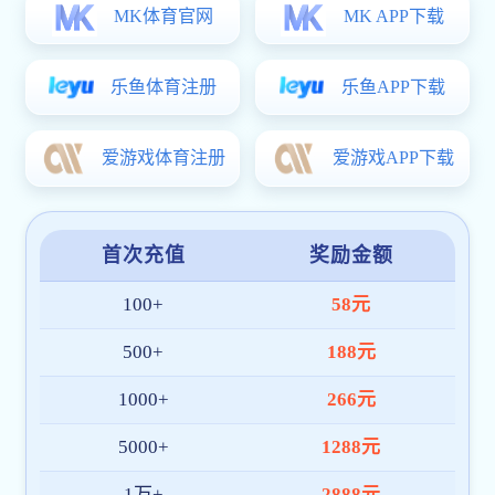
更像是一个精密的计算机系统，用逻辑和预判化
解每一次危机。当哥伦比亚的边锋用令人眼花缭
乱的盘带撕开防线时，葡萄牙门将并未急于下
扑，而是像猎鹰锁定猎物般稳定地保持重心，直
到对手射门的一刹那才做出最合理的反应。他的
选位堪称教科书级别，几乎每一次射门都主动进
入他设计的防守网格中。尤为令人印象深刻的是
他在第67分钟扑出的点球——面对哥伦比亚队内
第一射手那势大力沉的射门，葡萄牙门将没有选
择赌博式的扑向一侧，而是通过对手的助跑节
奏、支撑脚角度，精确预判了射门的方向。这种
建立在理性之上的防守哲学，让他成为了欧洲门
将体系中冷静与效率的完美化身。