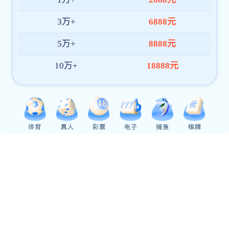
如果将两队的门将表现割裂开来看，或许会错过
这场比赛更深层的戏剧冲突。葡萄牙的防守体系
更加强调整体布局，门将的任务不仅是扑救，更
是作为最后一道防线发起战术反击的起点。他的
长传精准度达到了惊人的82%，多次直接找到边
锋发动快速反击。而哥伦比亚门将则更显激进，
他的活动范围几乎覆盖了整个后场，甚至在比赛
末段多次冲到禁区外充当清道夫。这种风格差异
在比赛的第82分钟达到高潮：当葡萄牙获得一个
位置极佳的任意球时，哥伦比亚门将大声指挥人
墙的站位，情绪激烈得仿佛要将整个球门点燃；
而葡萄牙门将则在对方罚球前，用眼神无声地移
动着队友的位置，像一位冷峻的棋手。这一刻，
两种足球文化在球门线上完成了无声的对话。