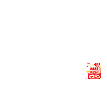
韦世豪低迷反弹成都蓉城豪门翻车中
费耶诺德客
超赛后
议
当足球的哨声在成都凤凰山体育公园的夜空
在足球世界里
中落下，一场充满戏剧性的...
荷兰足坛的巅峰
06-01 18:38
05-31 03:50
热门标签 · 2026
Beat365最新登录地址 服务矩阵，按需定制