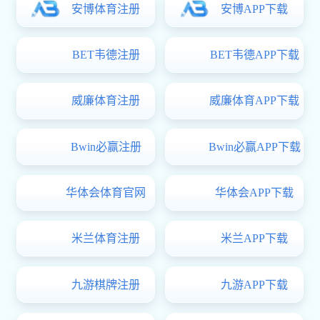
这种调整很快收到了效果。在一次角球进攻中，
吉达联合的后卫利用身高优势，头球将比分扳
平。这个进球如同给全队注入了一剂强心针，场
上的气势瞬间逆转。
比赛进入最后阶段，当所有人都以为比赛将以平
局收场时，真正的戏剧性时刻到来了。第87分
钟，吉达联合的中场核心在禁区弧顶接到传球，
他稍作调整，趟过一名防守球员，随即拔脚怒
射。皮球如同出膛的炮弹，直挂球门死角。整个
球场瞬间沸腾。这粒宝贵的进球，不仅仅是一场
比赛的胜利，它更像是吉达联合在亚冠征程上的
一针强心剂。常规时间最后时刻的绝杀，让对手
费哈感受了巨大的挫败感，而吉达联合则用这场