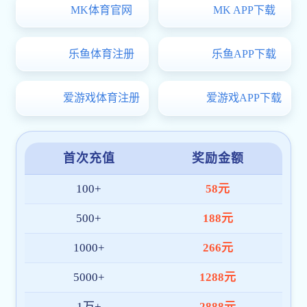
胜利证明了他们的实力与意志。
这场胜利对吉达联合而言，意义远不止三分。在
亚冠小组赛的出线形势中，每一场比赛的胜负都
可能直接决定最终的排名。此役之前，吉达联合
与小组成绩胶着的其他球队积分相近，出线压力
巨大。而击败费哈之后，吉达联合的积分跃升至
小组前茅，在通往亚冠淘汰赛的道路上占据了主
动权。从赛后的数据来看，吉达联合在射门次
数、控球率等关键指标上都优于对手，这说明他
们在场上的统治力是真实存在的。球队在落后的
情况下没有急躁，而是通过耐心地传导配合去寻
找机会，这种成熟的心态是强队必须具备的。亚
冠联赛向来是亚洲俱乐部赛事的最高殿堂，每一