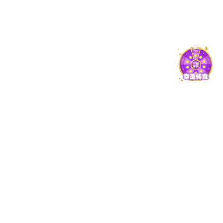
信赖引擎
管理团队，战略与执行并重
10+
98%
24/7
从策划到执
一站式赛事
赛事服务首
行
服务
选品牌