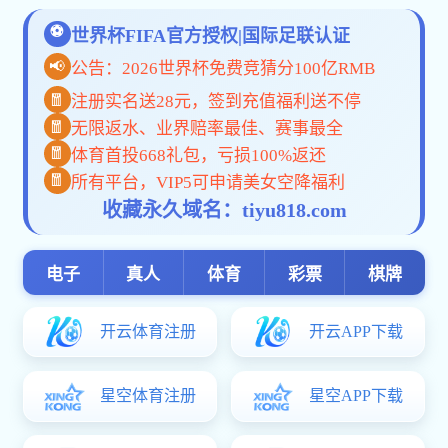
在一场看似陷入绝境的比赛中完成惊天逆转时，
欧洲足坛的格局似乎在一夜之间发生了微妙的变
化。这不仅仅是一场比赛的胜负，更是关于意志
与韧性的终极较量，一场属于亚平宁半岛足球灵
魂的残酷对话。
故事的开端发生在托斯卡纳的弗兰基球场，那里
弥漫着紫百合特有的芬芳与忧郁。佛罗伦萨在意
大利杯的赛场上迎来了状态正佳的对手，所有人
都期待着一场势均力敌的对决。然而，比赛的进
程却如同佛罗伦萨这座城市多变的天气，在常规
时间与加时赛中，双方你来我往，攻防转换之快
令人窒息。佛罗伦萨凭借着主场之利数次威胁对
方球门，却始终无法将优势转化为胜势。随着时