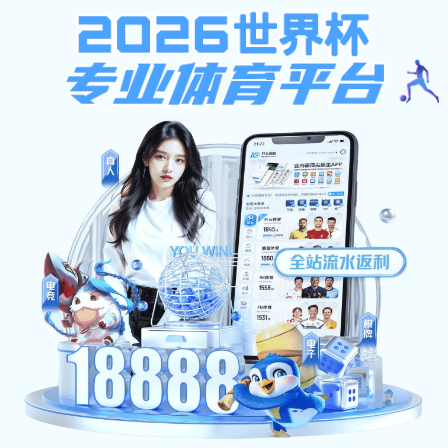
首页
App
关于
体育看点
联赛风云
用户登录
首页
联赛风云
佛罗伦萨点球大战那不勒斯爆冷出局欧冠绝境反击
佛罗伦萨点球大战那不勒斯
爆冷出局欧冠绝境反击
2026-06-19 13:47
在足球的世界里，戏剧性与不可预测性永远是这
项运动最迷人的特质。当意大利足坛的传统豪门
佛罗伦萨在点球大战中饮恨出局，而那不勒斯则