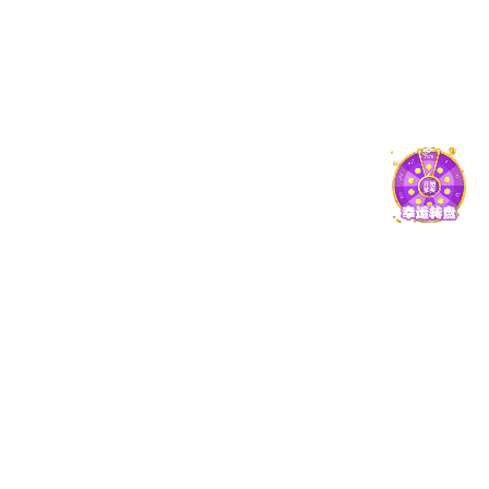
信赖引擎
管理团队，战略与执行并重
10+
98%
24/7
从策划到执
一站式赛事
赛事服务首
行
服务
选品牌
立即开启体验