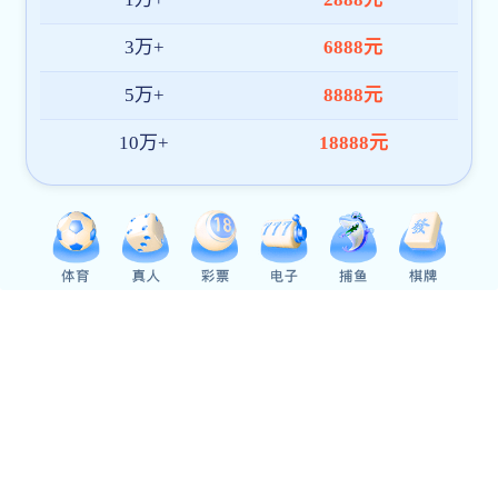
改写了达曼协作的命运。正是因为在这样关键的
亚冠生死战
中保持冷静，达曼协作才能笑到最
后。
从技术统计来看，达曼协作在全场控球率上占据
绝对优势，达到了62%，射门次数也以18比9领
先。但费哈在防守对抗中展现出的韧性一度让他
们无限接近平局。足球比赛的魅力正在于此，它
从来不单纯依赖于数据上的碾压，而在于谁能抓
住转瞬即逝的机会。达曼协作主教练在赛后的发
布会上难掩激动之情，他坦言：“我知道这是一场
必须赢下的
亚冠生死战
，球员们在压力面前没有
退缩，他们用行动证明了自己的价值。”而费哈主
帅则表示遗憾，认为球队在最后阶段的注意力出