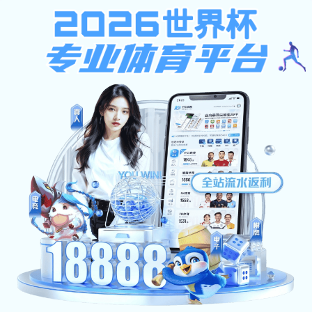
首页
App
关于
体育看点
联赛风云
用户登录
首页
体育看点
西班牙女足中国女足奥运女足淘汰赛焦点黑马狂飙
西班牙女足中国女足奥运女
足淘汰赛焦点黑马狂飙
2026-05-31 04:14
当奥运女足的赛程步入淘汰赛阶段，每一场比赛
都承载着国家荣耀与个人梦想的碰撞。在众多强
队环伺的格局中，一股来自伊比利亚半岛的红色