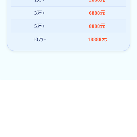
决定比赛的走势。在防守端，限制西班牙女足边
后卫的助攻同样关键。这支黑马之所以能狂飙突
进，很大程度上依赖于边翼卫与中场、边锋形成
的局部人数优势。
淘汰赛的舞台从来就不缺少意外。西班牙女足的
强大不仅仅在于技战术层面，更在于她们那种自
信从容的心态。作为近年来上升势头最猛的黑
马，她们没有历史包袱，每一场胜利都在书写新
的纪录。这种心理优势在加时赛或者点球大战中
可能成为决定性的因素。对于中国女足而言，唯
一的变数就是能否在开场阶段顶住对手的持续施
压，并利用定位球或者远射打破僵局。历史交锋
记录显示，中国女足在面对技术型球队时，往往