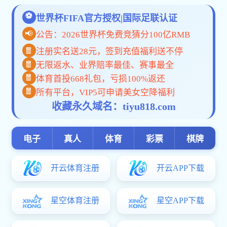
旋风正在以摧枯拉朽之势席卷而来。西班牙女
足，这支近年来在青训与战术革新中迅速崛起的
队伍，已然成为了本届赛事最耀眼的黑马。与此
同时，中国女足虽历经小组赛的波折，但“铿锵玫
瑰”的坚韧底色从未褪色。当黑马狂飙遇上传统劲
旅，淘汰赛的焦点战注定会迸发出令人窒息的火
花。本文将深入剖析这场巅峰对决的战术密码与
精神内核，探讨西班牙女足为何能异军突起，以
及中国女足如何在这场硬仗中寻找生机。
西班牙女足的崛起绝非偶然。在过去几个赛季
中，从巴塞罗那女足在欧洲赛场的统治力，到各
级青年国家队的全面丰收，西班牙足球的“传控基
因”已成功植入女足体系。她们的技术流打法不仅