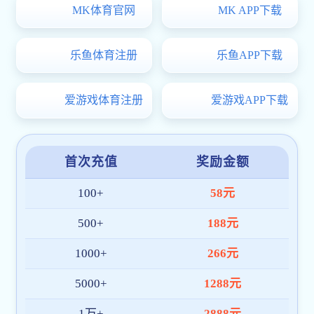
力的一次集中体现。在那一刻，他仿佛化身为足
球场上的艺术家，用脚掌为画笔，皮球为颜料，
在绿茵画卷上留下浓墨重彩的一笔。
进球之后的热刺并没有就此龟缩防守。相反，他
们继续保持着高压姿态，试图扩大战果。领头羊
在失球后显然有些慌乱，中场传导频频出现失
误。热刺的几次反击都极具威胁，如果不是门将
的神勇发挥，比分可能早已被改写。值得关注的
是，热刺在这场比赛中展现出的战术纪律性，是
他们能够硬刚领头羊的关键。无论是边后卫的插
上助攻，还是中场的防守覆盖，都执行得井井有
条。这种全队上下一心的表现，让人看到了这支
球队在逆境中崛起的潜力。