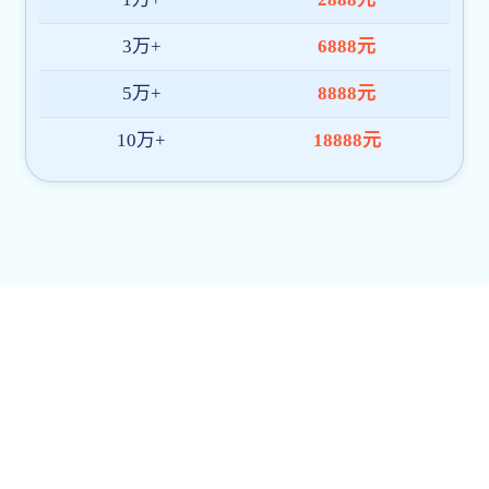
下半场，领头羊如梦初醒，发起了潮水般的反
扑。他们利用个人技术和团队配合，不断冲击热
刺的防线。一时间，热刺的禁区前风声鹤唳，门
将成了球场上最忙碌的人。然而，热刺的防线在
重压之下并未崩溃。他们通过积极的协防和战术
性的犯规，一次次化解危机。比赛临近结束时，
领头羊获得了一次绝佳的扳平机会，但射门却被
立柱无情拒绝。最终，凭借贝林厄姆凌空垫射的
宝贵进球，热刺在客场顽强地带走了三分。这场
比赛的结果，无疑给整个联赛的争冠格局带来了
巨大的变数。
纵观整场比赛，热刺客场硬刚领头羊的过程，远
不止一个比分那么简单。它展示了弱队在面对强