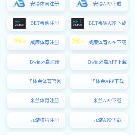
提及哥伦比亚的进攻，前场支点的作用不言而
喻。在过去几届大赛中，法尔考的受伤曾让“咖啡
农”一度陷入无锋可用的尴尬。但博雷的崛起，特
别是他在卡塔尔世界杯预选赛中的强硬表现，为
这支球队注入了全新的战术基因。他身高虽然并
非顶级，但其惊人的核心力量与出色的背身拿球
能力，让他在禁区内如同一颗扎根的参天大树。
在与对手肉搏、护球、做墙，甚至是用极限身体
姿态完成射门时，博雷展现出的，是一种近乎原
始的力量美学。这正是现代足球对抗极为稀缺的
“古典中锋”特质。
然而，正如所有闪耀的星辰背后都有阴影，博雷
的“终结效率”恰恰是他职业生涯中最大的阿克琉斯