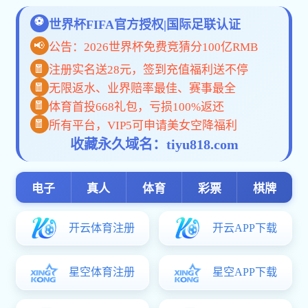
仿佛被赋予了生死存亡的重量。在哥伦比亚国家
队中，有一个名字，正如同安第斯山脉般沉静而
巍峨，他并非传统意义上的绝对巨星，却总能在
最关键的时刻，用身体与意志碰撞出最炽热的火
花。他，就是拉斐尔·桑托斯·博雷，一个让所有后
卫都感到头痛的“现代中锋”。然而，当这位哥伦比
亚的锋线支点，即将面对由斯通斯与沃克领衔的
钢铁防线时，一个关乎球队生死存亡的问题也随
之浮现：博雷，这位卡拉斯基利亚（此处代指哥
伦比亚进攻体系的代表性区域或核心战术发起
点）的终结者，能否在高压之下，提升他那略显
波动的终结效率，真正成为撕裂英格兰防线的利
刃？