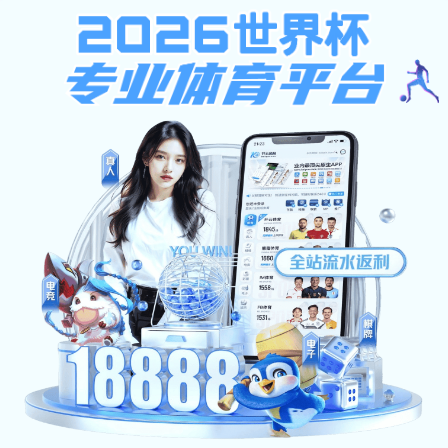
首页
App
关于
体育看点
联赛风云
用户登录
首页
体育看点
拉万德面对奥地利防线反击推进是否关键金靴热度盘点
拉万德面对奥地利防线反击
推进是否关键金靴热度盘点
2026-06-30 16:17
在世界杯的舞台上，每一个瞬间都可能成为英雄
的诞生地。当拉万德在奥地利坚固的防线前疾驰
而起，他的每一次触球都仿佛在牵引着整个赛场