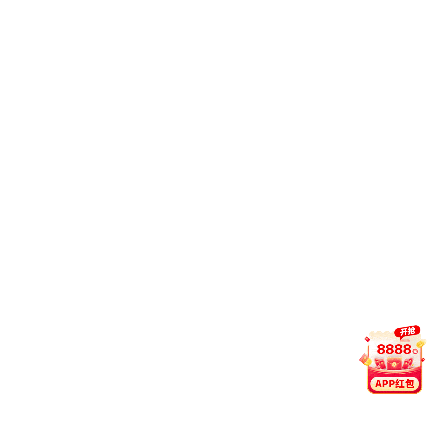
猜你喜欢
韦世豪低迷反弹成都蓉城豪门翻车中
费耶诺德客
超赛后
议
当足球的哨声在成都凤凰山体育公园的夜空
在足球世界里
中落下，一场充满戏剧性的...
荷兰足坛的巅峰
06-01 18:38
05-31 03:50