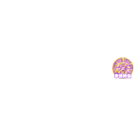
视觉设计服务打造了专业的赛事品牌视觉，品牌形象升
级。
信赖引擎
管理团队，战略与执行并重
10+
98%
24/7
从策划到执
一站式赛事
赛事服务首