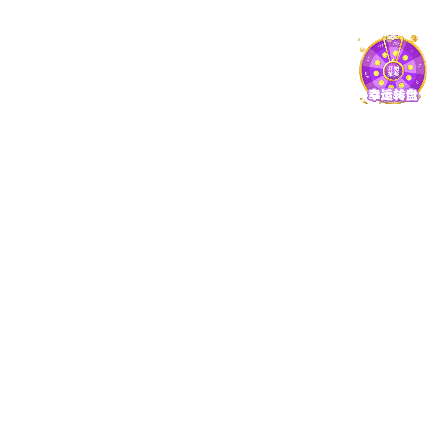
立即开启体验
我们深知，赛事的时效性要求极高，Beat365最新登
录地址 的直播延迟控制在 10 秒以内。
旗舰体验