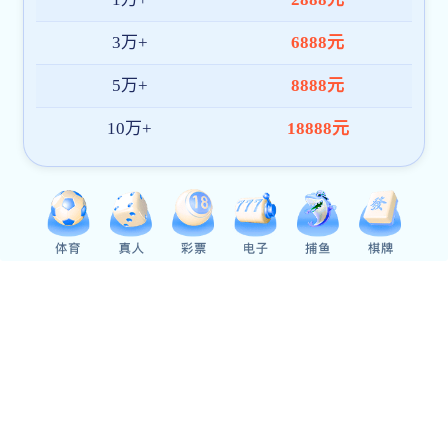
吉亚的老将压阵策略进行了透彻的研究。比赛过
程中，日本球员展现出惊人的纪律性，他们不断
用跑动拉扯格鲁吉亚的防线，迫使那些老将们疲
于奔命。日本队的年轻活力，正好克制了格鲁吉
亚的老将体能让。这种黑马争锋的局面，成为本
场比赛最精彩的看点。日本队不依赖于某一位超
级巨星，他们的黑马光辉来自于整体的默契与牺
牲。当格鲁吉亚的老将试图控制比赛节奏时，日
本队用快速进攻打乱对方的部署，这种战术博弈
让比赛充满悬念。
纵观整场比赛，格鲁吉亚与日本两大阵营，在世
界杯赛场上完美诠释了老将压阵与黑马争锋的深
刻含义。格鲁吉亚的老将们用忠诚与坚守，向全