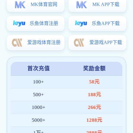
格鲁吉亚的老将压阵，并非仅仅是依靠年龄优
势。在世界杯这种高强度对抗中，这些老将的身
体机能早已不如巅峰，但他们用经验弥补了速度
上的不足。每当日本队试图通过快速推进撕开防
线时，格鲁吉亚的老将总能提前卡住身位，用最
小的代价化解危机。这种老练的防守技巧，让日
本队的进攻屡屡陷入僵局。而格鲁吉亚的反击，
更是老将智慧的结晶。他们利用日本队压上进攻
后的空当，通过简单高效的传递，创造出许多有
威胁的射门机会。老将压阵的核心价值，在这种
生死对决中体现得淋漓尽致。
日本队的黑马争锋，并非盲目冲击。他们对格鲁