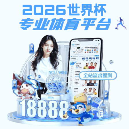
首页
App
关于
体育看点
联赛风云
用户登录
首页
体育看点
多纳鲁马任意球破门吉达联合欧洲豪门剧情拉满
多纳鲁马任意球破门吉达联
合欧洲豪门剧情拉满
2026-06-25 15:15
当足球世界习惯于将多纳鲁马的名字与“门线守护
神”这样的标签牢牢绑定，他却在沙特吉达的阿卜
杜拉国王体育城，用一脚石破天惊的任意球，彻