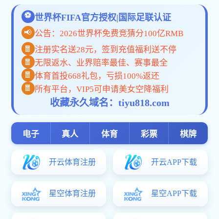
底撕碎了所有人的认知。这一幕发生在吉达联合
与欧洲豪门的一场重量级热身赛中，剧情之拉
满，让全球球迷惊叹：原来守门员的进球方式，
可以比前锋更加狂野。这不仅仅是一次破门得
分，更是一篇关于足球美学、战术革命与商业帝
国的全新叙事。
比赛第78分钟，吉达联合获得前场距球门约28米
位置的直接任意球机会。当身高1米96的多纳鲁
马慢步走向罚球点时，球场内先是泛起一阵短暂
的困惑，随即爆发出巨大的合唱声——吉达联合
的球迷们唱起了意大利咏叹调。这位意大利国门
深吸一口气，助跑、摆腿，皮球划出一道诡异的
“S”形轨迹，在飞过人墙头顶后急速下坠，直挂死