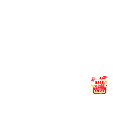
韦世豪低迷反弹成都蓉城豪门翻车中
费耶诺德客
超赛后
议
当足球的哨声在成都凤凰山体育公园的夜空
在足球世界里
中落下，一场充满戏剧性的...
荷兰足坛的巅峰
06-01 18:38
05-31 03:50
热门标签 · 2026
Beat365最新登录地址 服务矩阵，按需定制