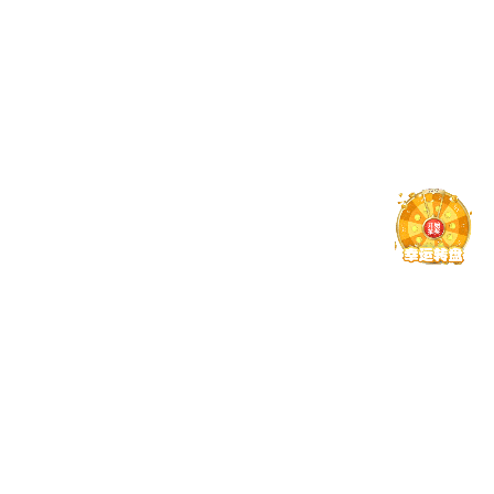
信赖引擎
管理团队，战略与执行并重
10+
98%
24/7
从策划到执
一站式赛事
赛事服务首
行
服务
选品牌