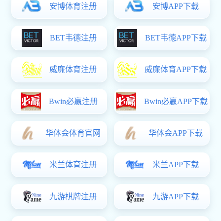
反击埋下了伏笔。足球的魅力在于，它往往在看
似僵局时，等待一位巨星用个人能力打开局面。
下半场第68分钟，转折点终于来临。吉达联合在
前场左路发动攻势，一次看似寻常的边路传中，
皮球在禁区内造成混乱。吉达国民的后卫解围不
远，皮球落到了禁区弧顶处。此时，本泽马如猎
豹般敏锐地捕捉到了战机。他并没有选择大力抽
射，而是用右脚内侧推出了一记角度刁钻的贴地
箭。这记“本泽马冷推”速度极快，带着强烈的旋
转，绕过所有防守球员的腿，直窜球门右下死
角。对方门将虽然做出了极限扑救，但只能眼睁
睁看着皮球擦着立柱入网。1-1，比分被扳平。