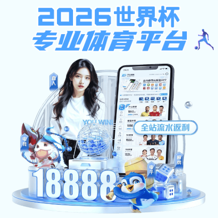
首页
App
关于
体育看点
联赛风云
用户登录
首页
体育看点
本泽马冷推逆转吉达国民看台沸腾
本泽马冷推逆转吉达国民看
台沸腾
2026-06-06 15:02
在沙特联赛的一场焦点对决中，吉达联合与吉达
国民上演了一场充满戏剧性的同城德比。当比赛
进入关键阶段，所有人的目光都聚焦在一位法国
球星身上——卡里姆·本泽马。他的一记冷射推