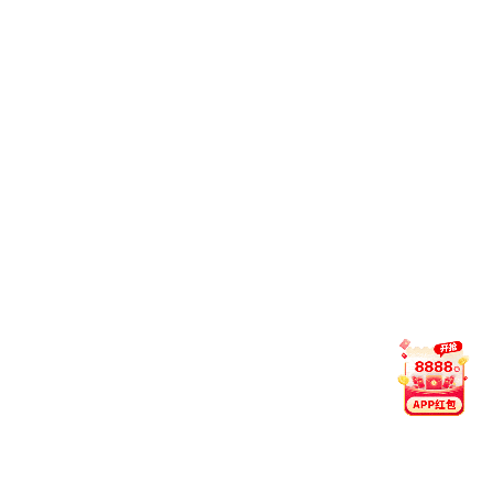
韦世豪低迷反弹成都蓉城豪门翻车中
费耶诺德客
超赛后
议
当足球的哨声在成都凤凰山体育公园的夜空
在足球世界里
中落下，一场充满戏剧性的...
荷兰足坛的巅峰
06-01 18:38
05-31 03:50
热门标签 · 2026
Beat365最新登录地址 服务矩阵，按需定制