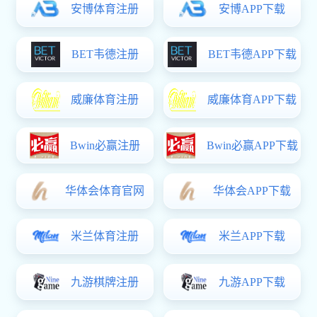
于“得势不得分”。本菲卡虽然场面被动，但他们的
防线并未慌乱，边后卫的表现尤其关键，多次在
禁区附近完成关键解围。这种“隐忍”的心态，为下
半场的爆发埋下了伏笔。
真正的转折发生在第55分钟之后。当所有人以为
布拉加会继续施压时，本菲卡突然撕下了防守的
面具，露出了进攻的獠牙。第一粒进球来自一次
教科书般的快速反击：守门员特鲁宾手抛球发动
攻势，中场核心若昂·内维斯不停球直接长传找到
前插的边锋，随后中路包抄的球员一蹴而就。整
个过程仅耗时8秒，传球3次，布拉加的防线在回
防过程中甚至来不及布阵。这粒进球不仅打破了
僵局，更摧毁了布拉加的心理防线。他们开始变