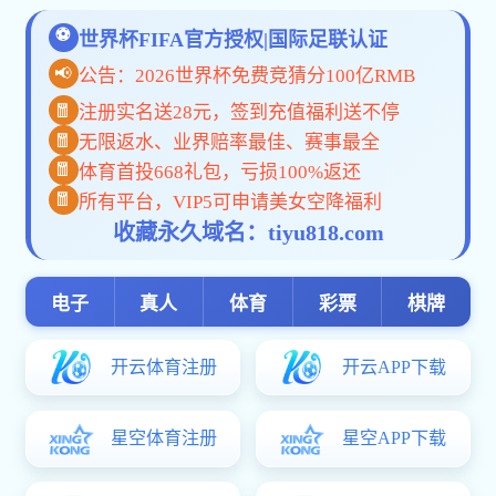
精彩。布拉加并非溃败，他们甚至一度将卫冕冠
军逼入绝境，但足球比赛的魅力往往就在于此
——你可以控制局面，却难以抵挡对手的一次“封
神”反击。本菲卡用三个闪电般的进球，完美诠释
了何为“一剑封喉”，而布拉加则带着满心的不甘，
成为这场反击盛宴的背景板。
比赛的上半场其实更像是一场心理博弈。布拉加
展现出了典型的葡超劲旅风骨，他们不怯场、不
保守，中场核心穆蒂尼奥如同交响乐团的指挥，
将球队的攻防节奏梳理得井井有条。奥利维拉的
远射击中横梁，班扎的单刀球被特鲁宾神勇化解
——如果这些机会哪怕转化一个，故事的走向或
许截然不同。然而，足球场上最残酷的法则莫过