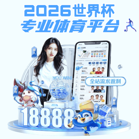
首页
App
关于
体育看点
联赛风云
用户登录
首页
体育看点
本菲卡反击封神，布拉加无力回天
本菲卡反击封神，布拉加无
力回天
2026-06-05 14:52
在本菲卡的光明球场上，一场足以载入葡超史册
的攻防大战刚刚落下帷幕。3比0的比分牌冰冷地
悬挂在球场顶端，但那些亲历了90分钟激战的球
迷都明白，这个比分远不足以概括比赛的残酷与