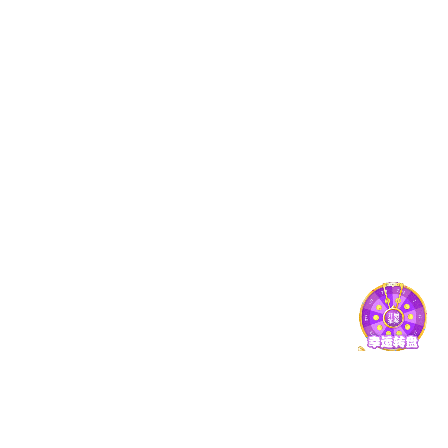
策略规划服务帮助我们制定了清晰的赛事运营策略，执
行更有方向。
创意策划服务提供了创新的营销方案，赛事热度大幅提
升。
视觉设计服务打造了专业的赛事品牌视觉，品牌形象升
级。