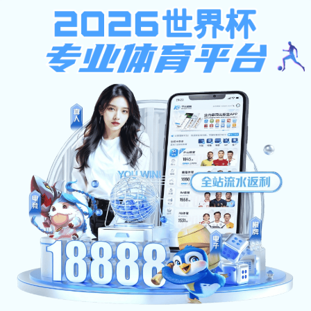
首页
App
关于
体育看点
联赛风云
用户登录
首页
体育看点
巴洛贡面对巴拉圭防线身体对抗能否顶住焦点解析
巴洛贡面对巴拉圭防线身体
对抗能否顶住焦点解析
2026-07-07 15:21
当足球世界的聚光灯投向一场对决，防守端的强
硬碰撞与技术型前锋的灵动博弈，往往成为决定
比赛走向的命门。在美国队即将迎战巴拉圭队的