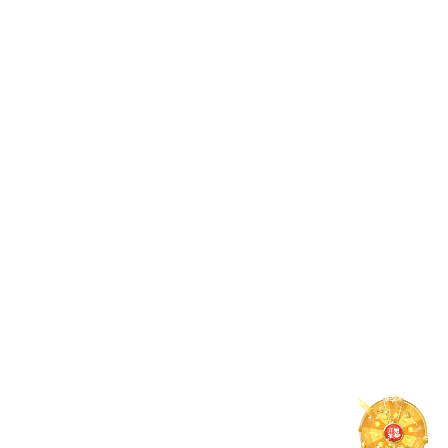
用户怎么说
4.9
综合评分
行业报告服务提供了权威的行业数据，为决策提供了依
据。
策略规划服务帮助我们制定了清晰的赛事运营策略，执
行更有方向。
创意策划服务提供了创新的营销方案，赛事热度大幅提
升。
视觉设计服务打造了专业的赛事品牌视觉，品牌形象升
级。