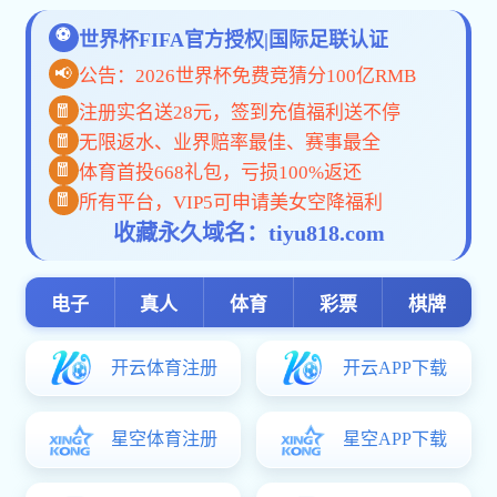
同永恒的火种，点燃着球迷心中的狂热。西班
牙，这个曾经以“斗牛士”之名征服世界的足球王
国，正在经历一场细腻而深刻的战术革命。而在
遥远的亚洲西海岸，沙特阿拉伯的绿鹰军团正试
图用黄金与激情，撕开世界足坛的旧有秩序。当
这两股力量在世界杯预选赛的猜想中，与一位被
誉为“亚马尔之后新黄金时代关键先生”的年轻边锋
——尼科·威廉姆斯交织在一起时，一场关于速
度、技术与中路串联的战术博弈，便成为了足球
观察家们热议的焦点。今天，我们将深入剖析这
场潜在对决的热度，探寻西班牙尼科威廉姆斯迎
战沙特中路串联背后的密码与热浪。
首先，我们必须聚焦于那位令欧洲足坛侧目的年