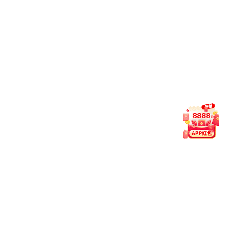
韦世豪低迷反弹成都蓉城豪门翻车中
费耶诺德客
超赛后
议
当足球的哨声在成都凤凰山体育公园的夜空
在足球世界里
中落下，一场充满戏剧性的...
荷兰足坛的巅峰
06-01 18:38
05-31 03:50
热门标签 · 2026
Beat365最新登录地址 服务矩阵，按需定制
粉丝互动运营...
应急保障方案...
赛事策划执行...
版权授权服务...
赛事数据服务...
直播技术服务...
内容制作服务...
商业变现服务...