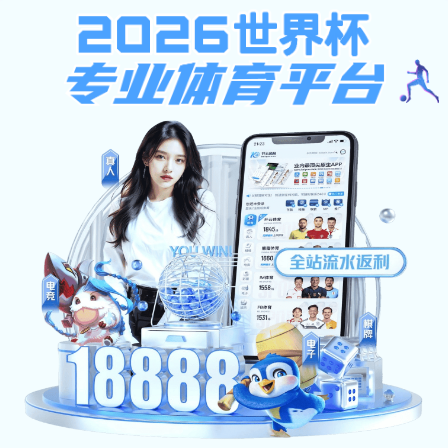
首页
App
关于
体育看点
联赛风云
用户登录
首页
联赛风云
西班牙尼科威廉姆斯迎战沙特中路串联热度观察
西班牙尼科威廉姆斯迎战沙
特中路串联热度观察
2026-07-03 20:32
在卡塔尔世界杯的硝烟早已散尽的今天，足球世
界的目光早已转向了下一个四年一度的盛宴。然
而，当人们翻开世界杯的史册，总有一些瞬间如