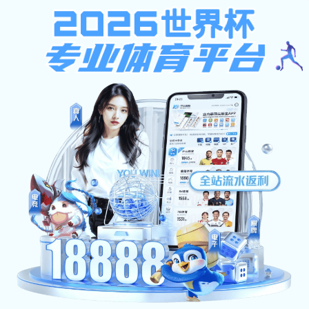
首页
App
关于
体育看点
联赛风云
用户登录
首页
联赛风云
欧冠次回合费耶诺德埃因霍温老将回归全网热议
欧冠次回合费耶诺德埃因霍
温老将回归全网热议
2026-06-12 12:55
当欧冠的烽火再次点燃欧洲大陆，一场不是决赛
却胜似决赛的较量正在酝酿。费耶诺德与埃因霍
温的欧冠次回合对决，因一则重磅消息而迅速引