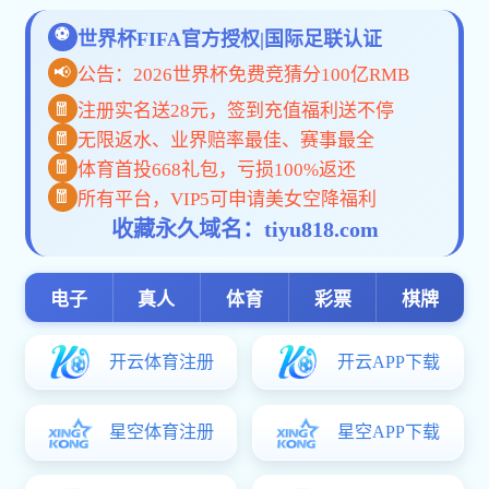
爆全网：数位功勋卓著的老将即将回归。这不仅
是一次简单的球员复出，更是一段关于荣耀、信
念与传承的故事。在社交媒体上，球迷们热议着
这场“老兵不死”的剧情，仿佛看到了足球最动人的
一面——那些曾无数次拯救球队于水火的传奇，
如今再度披挂上阵，为年轻一代树立最后的标
杆。本文将深度解析这场全网关注的焦点之战，
带你走进这场充满戏剧性的足球盛宴。
费耶诺德与埃因霍温的交锋，本身就自带荷甲内
战的火药味。两队在荷兰足球史上书写了无数经
典篇章，而此番在欧冠舞台上的相遇，更是将竞
技层面的对抗推向了极致。首回合的激烈碰撞留
下诸多悬念，次回合的胜负将直接影响小组出线