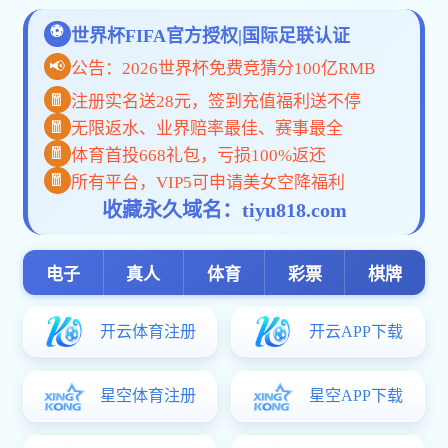
爆冷出局，赛场上瞬间被球迷的沸腾呐喊所淹
没。这一结果不仅让无数中国球迷愕然，也让世
界足坛为之侧目。比赛的结果看似意外，却折射
出足球竞技中永恒的魅力：不到最后一刻，胜负
永远充满变数。本文将深入剖析这场比赛的精彩
瞬间与内在逻辑，带您重温那个令人血脉贲张的
夜晚。
比赛伊始，双方均展现出极高的战术素养与求胜
欲望。上海海港作为中超劲旅，坐拥主场之利，
一开场便试图通过高位逼抢掌握比赛节奏。然
而，以格列兹曼为核心的对手阵中，显然对海港
的战术布置做了充分研究。上半场第35分钟，正
是格列兹曼在禁区弧顶处赢得的一个位置极佳的