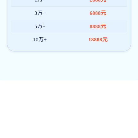
个进球如同一盆冷水，彻底浇灭了海港队反扑的
希望。最终，上海海港在主场以0比2的比分饮
恨，爆冷出局，无缘晋级下一轮。
当终场哨声响起，海港主场陷入了短暂的沉寂，
但很快，客队球迷看台爆发出了震耳欲聋的欢呼
声。球迷沸腾，不仅仅是为了胜利，更是为了见
证一个冷门的诞生。对于上海海港而言，这场失
利无疑是一次沉重的打击，也暴露了球队面对关
键比赛时心理承受能力与战术执行力的不足。而
对手凭借格列兹曼的出色发挥以及全队的顽强防
守，赢得了应得的尊重。赛后，无数评论分析指
出，海港队的出局，很大程度上源于中场的失控
以及对格列兹曼关键区域防守的疏忽。