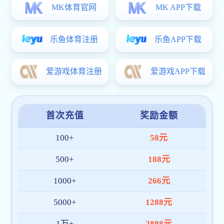
外，定位球将是袋鼠军团的重要武器，他们的头
球得分能力在亚洲区堪称顶级，能否利用这一优
势在巴拉圭禁区制造混乱，将直接决定比赛的走
势。
球员个人数据方面，澳大利亚的核心球员依赖老
将的经验与新生代的冲击力。他们的后腰位置需
要承担更多拦截任务，而边锋的速度则是撕开巴
拉圭防线的关键。巴拉圭阵中，后防线核心的抢
断成功率长期维持在70%以上，这给澳大利亚的
进攻带来了很大的挑战。世界杯的舞台上，细节
决定成败，一次成功的铲断或一次精准的传中，
都可能改写比分板。值得关注的是，巴拉圭在比
赛最后15分钟的进球频率较高，这说明他们拥有