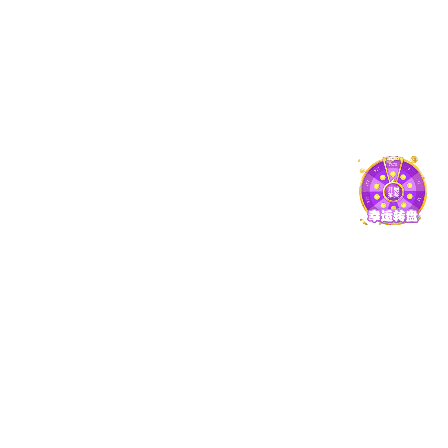
信赖引擎
管理团队，战略与执行并重
10+
98%
24/7
从策划到执
一站式赛事
赛事服务首
行
服务
选品牌